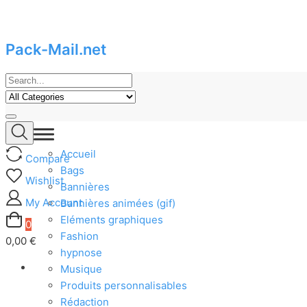
Pack-Mail.net
Skip
to
content
Accueil
Compare
Bags
Wishlist
Bannières
My Account
Bannières animées (gif)
Eléments graphiques
0
Fashion
0,00 €
hypnose
Musique
Produits personnalisables
Rédaction