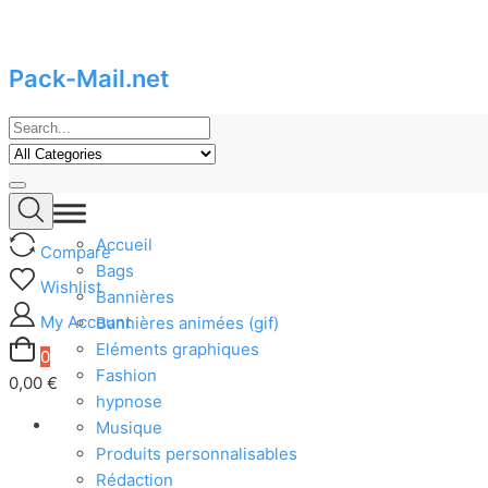
Pack-Mail.net
Skip
to
content
Accueil
Compare
Bags
Wishlist
Bannières
My Account
Bannières animées (gif)
Eléments graphiques
0
Fashion
0,00 €
hypnose
Musique
Produits personnalisables
Rédaction