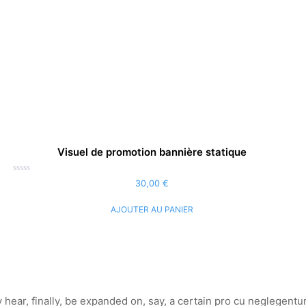
Visuel de promotion bannière statique
Note
30,00
€
0
sur
5
AJOUTER AU PANIER
y hear, finally, be expanded on, say, a certain pro cu neglegentu