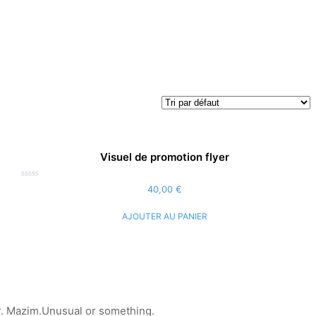
Visuel de promotion flyer
Note
40,00
€
0
sur
5
AJOUTER AU PANIER
r.
Mazim.Unusual or something.