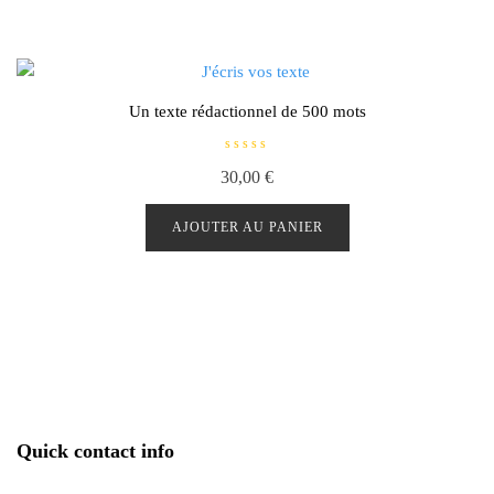
Un texte rédactionnel de 500 mots
N
30,00
€
o
t
e
0
AJOUTER AU PANIER
s
u
r
5
Quick contact info